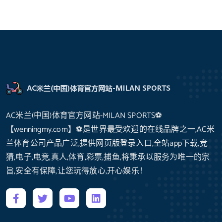
AC米兰(中国)体育官方网站-MILAN SPORTS⚽️
【wenningmy.com】⚽️是世界最受欢迎的在线品牌之一,AC米
兰体育公司产品广泛,提供网页版登录入口,全站app下载,竞
猜,电子,电竞,真人,体育,彩票,捕鱼,将秉承以服务为唯一的宗
旨,安全有保障,让您玩得放心,开心娱乐！