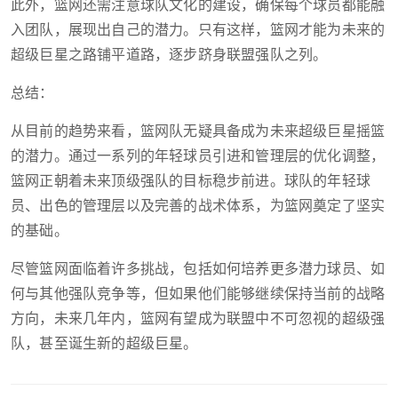
此外，篮网还需注意球队文化的建设，确保每个球员都能融
入团队，展现出自己的潜力。只有这样，篮网才能为未来的
超级巨星之路铺平道路，逐步跻身联盟强队之列。
总结：
从目前的趋势来看，篮网队无疑具备成为未来超级巨星摇篮
的潜力。通过一系列的年轻球员引进和管理层的优化调整，
篮网正朝着未来顶级强队的目标稳步前进。球队的年轻球
员、出色的管理层以及完善的战术体系，为篮网奠定了坚实
的基础。
尽管篮网面临着许多挑战，包括如何培养更多潜力球员、如
何与其他强队竞争等，但如果他们能够继续保持当前的战略
方向，未来几年内，篮网有望成为联盟中不可忽视的超级强
队，甚至诞生新的超级巨星。