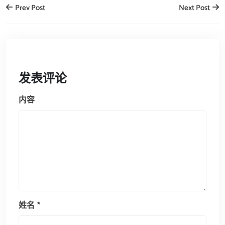
Prev Post
Next Post
发表评论
内容
姓名
*