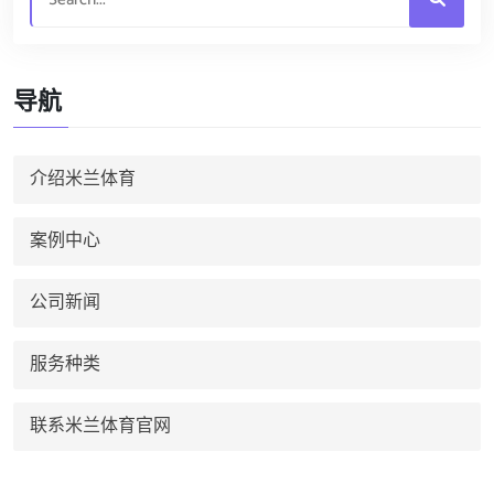
导航
介绍米兰体育
案例中心
公司新闻
服务种类
联系米兰体育官网