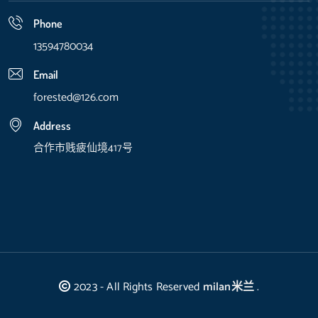
Phone
13594780034
Email
forested@126.com
Address
合作市贱疲仙境417号
2023 - All Rights Reserved
milan米兰
.