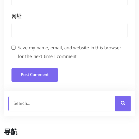
网址
Save my name, email, and website in this browser
for the next time I comment.
导航