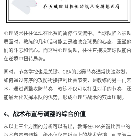
心理战术往往体现在比赛的暂停与交流中。当球队陷入被动
局面时，教练的几句话可能会迅速改变球员的心态，重塑他
们的斗志和信心。而这种心理调动，往往直接决定球队能否
在逆境中扭转局势。
同时，节奏掌控也是关键。CBA的比赛节奏通常快速激烈，
如何通过有序的攻防衔接控制比赛节奏，是教练的另一门艺
术。通过调整攻防节奏，教练不仅可以打乱对手的节奏，还
能最大化发挥本队的优势，形成心理与战术的双重压制。
4、战术布置与调整的综合价值
从以上三个方面的分析可以看出，教练在CBA关键比赛中的
战术布置与调整，绝不仅仅是纸面上的战术安排，而是涵盖