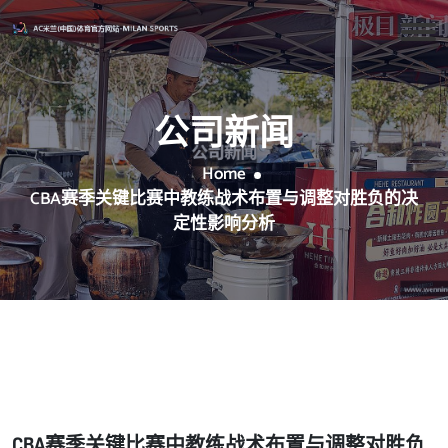
公司新闻
Home
CBA赛季关键比赛中教练战术布置与调整对胜负的决
定性影响分析
CBA赛季关键比赛中教练战术布置与调整对胜负