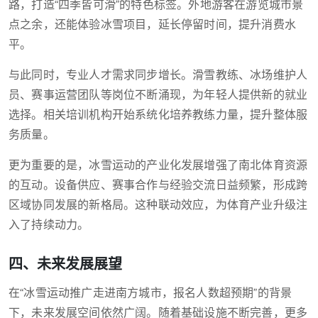
路，打造“四季皆可滑”的特色标签。外地游客在游览城市景
点之余，还能体验冰雪项目，延长停留时间，提升消费水
平。
与此同时，专业人才需求同步增长。滑雪教练、冰场维护人
员、赛事运营团队等岗位不断涌现，为年轻人提供新的就业
选择。相关培训机构开始系统化培养教练力量，提升整体服
务质量。
更为重要的是，冰雪运动的产业化发展增强了南北体育资源
的互动。设备供应、赛事合作与经验交流日益频繁，形成跨
区域协同发展的新格局。这种联动效应，为体育产业升级注
入了持续动力。
四、未来发展展望
在“冰雪运动推广走进南方城市，报名人数超预期”的背景
下，未来发展空间依然广阔。随着基础设施不断完善，更多