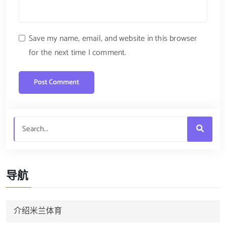
Save my name, email, and website in this browser
for the next time I comment.
导航
介绍米兰体育