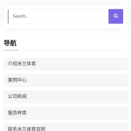
导航
介绍米兰体育
案例中心
公司新闻
服务种类
联系米兰体育官网