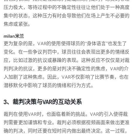
压力极大，等待过程中的不确定性往往让他们处于一种高度
集中的状态，这种压力有时会导致他们在场上产生不必要的
焦虑或紧张。
milan米兰
更为复杂的是，VAR的使用使得球员的“身体语言”也发生了
变化。在一些争议判罚中，球员往往会表现出更多的情绪反
应，比如过激的抗议或暴躁的表现。这种反应不仅仅是对裁
判判决的抗议，更多的是对判决不确定性的焦虑，VAR的介
入加剧了这种焦虑。因此，VAR不仅影响了比赛节奏，也在
潜移默化中影响了球员的情绪和行为方式。
3、裁判决策与VAR的互动关系
裁判在使用VAR时，也面临着新的挑战。VAR的引入使得裁
判需要更加谨慎和专业。裁判必须根据视频画面来做出更准
确的判决，同时还要在短时间内做出最终决定。这一过程，