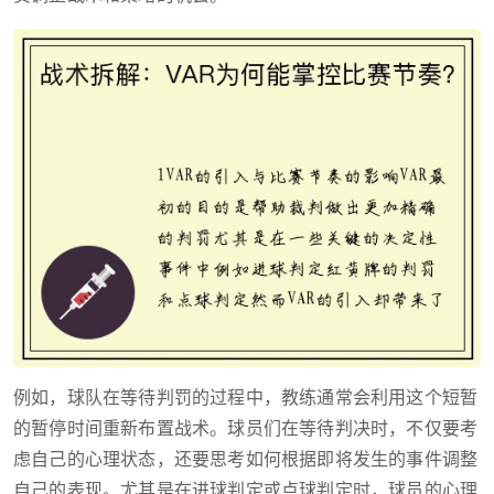
例如，球队在等待判罚的过程中，教练通常会利用这个短暂
的暂停时间重新布置战术。球员们在等待判决时，不仅要考
虑自己的心理状态，还要思考如何根据即将发生的事件调整
自己的表现。尤其是在进球判定或点球判定时，球员的心理