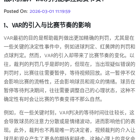
Posted On:
2026-03-01 11:19:59
1、VAR的引入与比赛节奏的影响
VAR最初的目的是帮助裁判做出更加精确的判罚，尤其是在
一些关键的决定性事件中，例如进球判定、红黄牌的判罚和
点球判定。然而，VAR的引入却带来了比赛节奏的变化。以
往，裁判的判罚几乎是即时的，但现在，当出现疑似错误的
判罚时，比赛往往需要暂停，等待视频回放。这一暂停不仅
会影响比赛的流畅性，还会影响球员和观众的情绪。球员在
暂停等待判决期间，往往需要调整自己的心理状态，这种不
确定性有时会让比赛的节奏变得不那么自然。
例如，在一些关键时刻，VAR判决的等待时间往往较长，这
会导致球员的注意力分散或是情绪波动，进而影响他们的表
现。此外，裁判也不再是唯一的决定者，视频裁判的介入让
球员和观众产生了更多的期待和疑虑，这种心理上的变化会