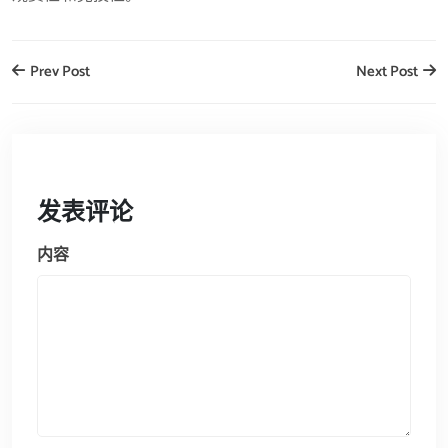
Prev Post
Next Post
发表评论
内容