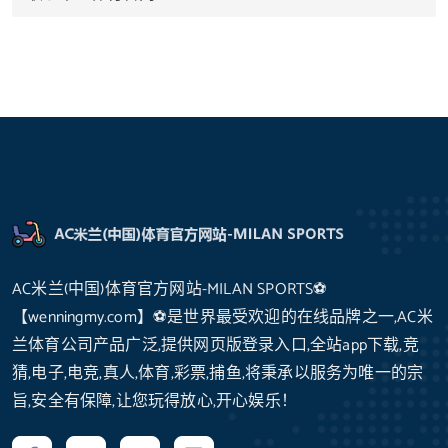
AC米兰(中国)体育官方网站-MILAN SPORTS⚽️
【wenningmy.com】⚽️是世界最受欢迎的在线品牌之一,AC米
兰体育公司产品广泛,提供网页版登录入口,全站app下载,竞
猜,电子,电竞,真人,体育,彩票,捕鱼,将秉承以服务为唯一的宗
旨,安全有保障,让您玩得放心,开心娱乐！