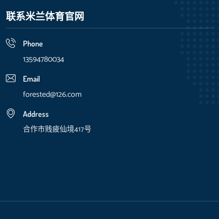
联系米兰体育官网
Phone
13594780034
Email
forested@126.com
Address
合作市贱疲仙境417号